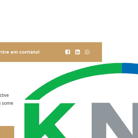
ntre em contato!
ctive
th some