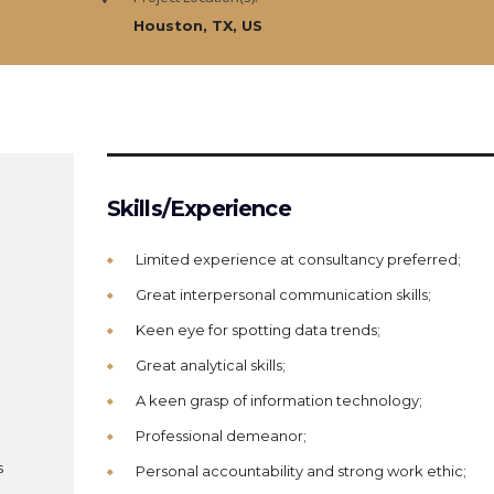
Houston, TX, US
Skills/Experience
Limited experience at consultancy preferred;
Great interpersonal communication skills;
Keen eye for spotting data trends;
Great analytical skills;
A keen grasp of information technology;
Professional demeanor;
s
Personal accountability and strong work ethic;