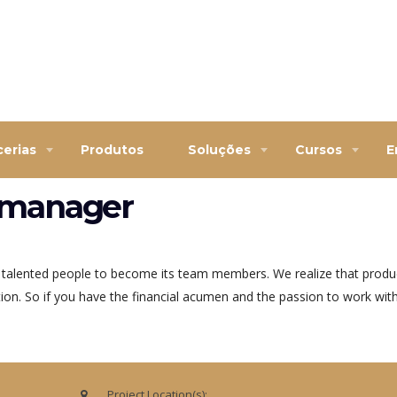
cerias
Produtos
Soluções
Cursos
E
 manager
 talented people to become its team members. We realize that produ
tion. So if you have the financial acumen and the passion to work wi
Project Location(s):