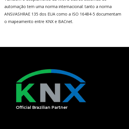
automação tem uma norma internacional: tanto a norma
ANSI/ASHRAE 135 dos EUA como a ISO 16484-5 documentam
o mapeamento entre KNX e BACnet.
Official Brazilian Partner