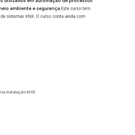
os utilizados em automação de processos
Este curso tem
meio ambiente e segurança.
o de sistemas KNX. O curso conta ainda com
ma instalação KNX.