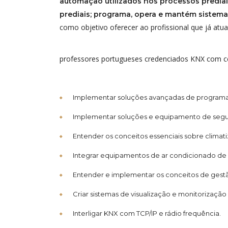
automação utilizados nos processos predia
prediais; programa, opera e mantém sistem
como objetivo oferecer ao profissional que já at
professores portugueses credenciados KNX com cer
Implementar soluções avançadas de program
Implementar soluções e equipamento de segu
Entender os conceitos essenciais sobre climati
Integrar equipamentos de ar condicionado de
Entender e implementar os conceitos de gestã
Criar sistemas de visualização e monitorização
Interligar KNX com TCP/IP e rádio frequência.