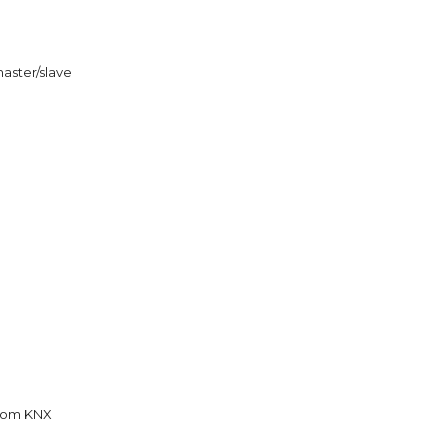
aster/slave
 com KNX