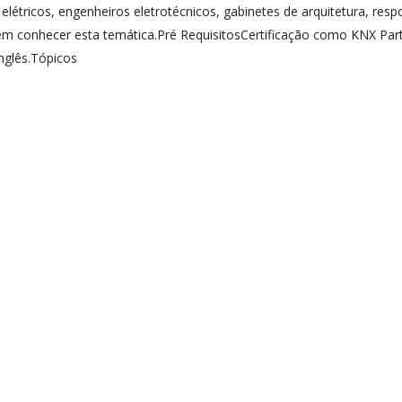
 elétricos, engenheiros eletrotécnicos, gabinetes de arquitetura, resp
em conhecer esta temática.Pré RequisitosCertificação como KNX Part
nglês.Tópicos