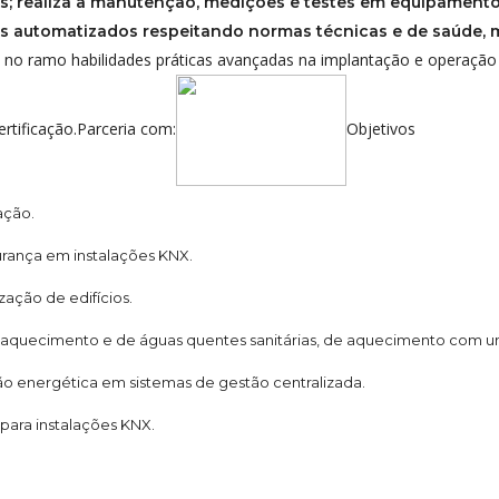
is; realiza a manutenção, medições e testes em equipament
as automatizados respeitando normas técnicas e de saúde, 
ua no ramo habilidades práticas avançadas na implantação e operaçã
tificação.Parceria com:
Objetivos
ação.
rança em instalações KNX.
zação de edifícios.
 aquecimento e de águas quentes sanitárias, de aquecimento com u
o energética em sistemas de gestão centralizada.
 para instalações KNX.