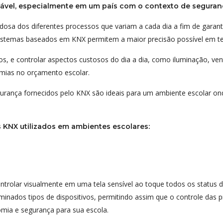
vel, especialmente em um país com o contexto de seguranç
a dos diferentes processos que variam a cada dia a fim de garanti
istemas baseados em KNX permitem a maior precisão possível em ter
 e controlar aspectos custosos do dia a dia, como iluminação, ven
omias no orçamento escolar.
urança fornecidos pelo KNX são ideais para um ambiente escolar on
 KNX utilizados em ambientes escolares:
rolar visualmente em uma tela sensível ao toque todos os status do
rminados tipos de dispositivos, permitindo assim que o controle das 
mia e segurança para sua escola.