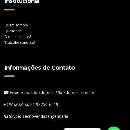
Institucional
Quem somos?
Qualidade
O que fazemos?
Trabalhe conosco!
Informações de Contato
Envie e-mail: knxdobrasil@knxdobrasil.com.br
WhatsApp:
21 98250-6019
Skype: Tecnovendasengenharia
WhatsApp
WhatsApp