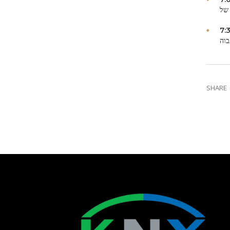
7:
בוה
SHARE