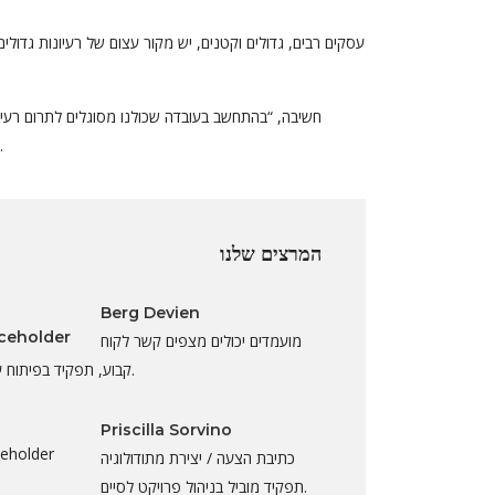
עסקים רבים, גדולים וקטנים, יש מקור עצום של רעיונות גדול
השאלה הנשאלת היא איך אתה ליצור בהצלחה, ללכוד, תהליך וליישם רעיונות?” אנשים משלו.
המרצים שלנו
Berg Devien
מועמדים יכולים מצפים קשר לקוח
קבוע, תפקיד בפיתוח עסקי.
Priscilla Sorvino
כתיבת הצעה / יצירת מתודולוגיה
תפקיד מוביל בניהול פרויקט לסיים.