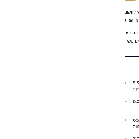
א לחשוב
רום רעיונות חדשים,
5:
חות
6:
 זה
6:
וות
7: