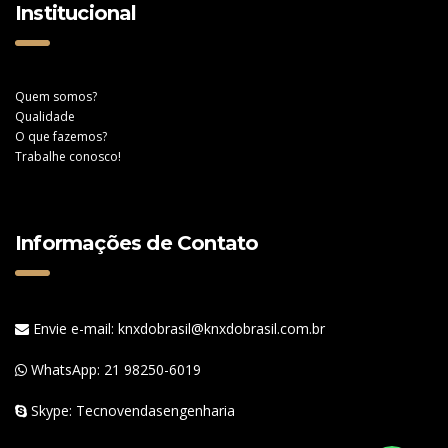
Institucional
Quem somos?
Qualidade
O que fazemos?
Trabalhe conosco!
Informações de Contato
Envie e-mail: knxdobrasil@knxdobrasil.com.br
WhatsApp:
21 98250-6019
Skype: Tecnovendasengenharia
WhatsApp
WhatsApp