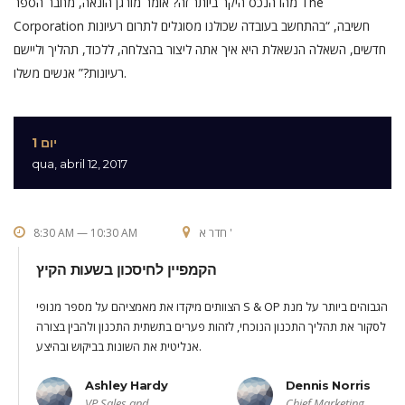
מהו הנכס היקר ביותר זה? אומר מורגן הונאה, מחבר הספר The
Corporation חשיבה, “בהתחשב בעובדה שכולנו מסוגלים לתרום רעיונות
חדשים, השאלה הנשאלת היא איך אתה ליצור בהצלחה, ללכוד, תהליך וליישם
רעיונות?” אנשים משלו.
יום 1
qua, abril 12, 2017
חדר א '
8:30 AM — 10:30 AM
הקמפיין לחיסכון בשעות הקיץ
הצוותים מיקדו את מאמציהם על מספר מנופי S & OP הגבוהים ביותר על מנת
לסקור את תהליך התכנון הנוכחי, לזהות פערים בתשתית התכנון ולהבין בצורה
אנליטית את השונות בביקוש ובהיצע.
Ashley Hardy
Dennis Norris
VP Sales and
Chief Marketing