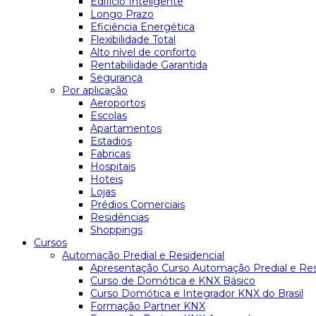
Edifício Inteligente
Longo Prazo
Eficiência Energética
Flexibilidade Total
Alto nível de conforto
Rentabilidade Garantida
Segurança
Por aplicação
Aeroportos
Escolas
Apartamentos
Estadios
Fabricas
Hospitais
Hoteis
Lojas
Prédios Comerciais
Residências
Shoppings
Cursos
Automação Predial e Residencial
Apresentação Curso Automação Predial e Res
Curso de Domótica e KNX Básico
Curso Domótica e Integrador KNX do Brasil
Formação Partner KNX