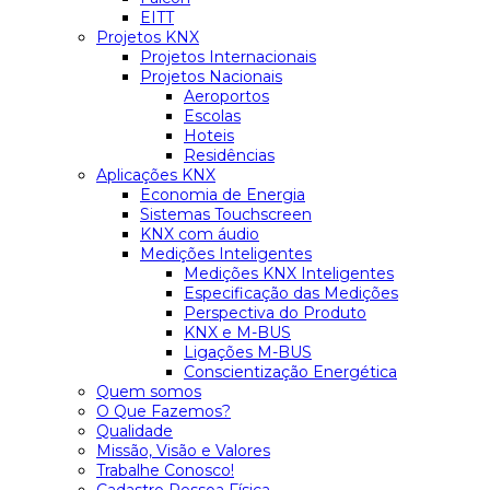
EITT
Projetos KNX
Projetos Internacionais
Projetos Nacionais
Aeroportos
Escolas
Hoteis
Residências
Aplicações KNX
Economia de Energia
Sistemas Touchscreen
KNX com áudio
Medições Inteligentes
Medições KNX Inteligentes
Especificação das Medições
Perspectiva do Produto
KNX e M-BUS
Ligações M-BUS
Conscientização Energética
Quem somos
O Que Fazemos?
Qualidade
Missão, Visão e Valores
Trabalhe Conosco!