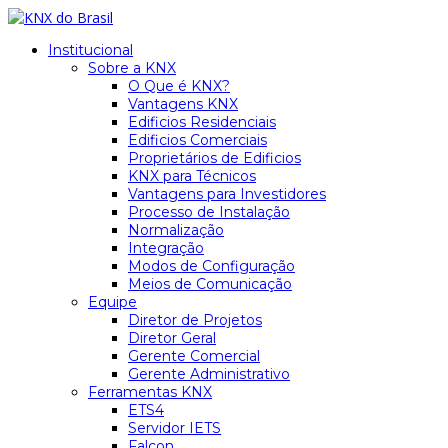
Institucional
Sobre a KNX
O Que é KNX?
Vantagens KNX
Edificios Residenciais
Edificios Comerciais
Proprietários de Edificios
KNX para Técnicos
Vantagens para Investidores
Processo de Instalação
Normalização
Integração
Modos de Configuração
Meios de Comunicação
Equipe
Diretor de Projetos
Diretor Geral
Gerente Comercial
Gerente Administrativo
Ferramentas KNX
ETS4
Servidor IETS
Falcon