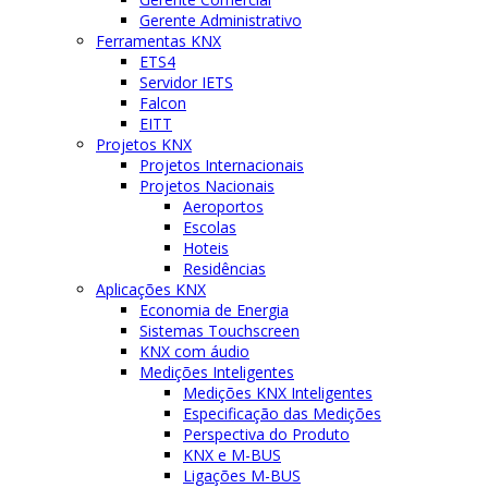
Gerente Administrativo
Ferramentas KNX
ETS4
Servidor IETS
Falcon
EITT
Projetos KNX
Projetos Internacionais
Projetos Nacionais
Aeroportos
Escolas
Hoteis
Residências
Aplicações KNX
Economia de Energia
Sistemas Touchscreen
KNX com áudio
Medições Inteligentes
Medições KNX Inteligentes
Especificação das Medições
Perspectiva do Produto
KNX e M-BUS
Ligações M-BUS