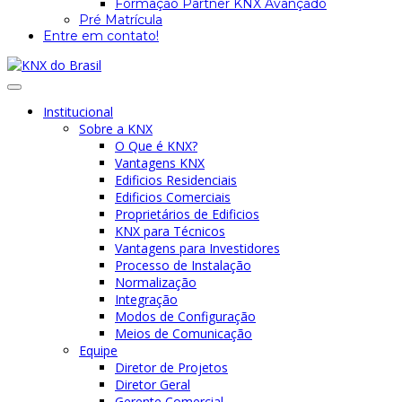
Formação Partner KNX Avançado
Pré Matrícula
Entre em contato!
Institucional
Sobre a KNX
O Que é KNX?
Vantagens KNX
Edificios Residenciais
Edificios Comerciais
Proprietários de Edificios
KNX para Técnicos
Vantagens para Investidores
Processo de Instalação
Normalização
Integração
Modos de Configuração
Meios de Comunicação
Equipe
Diretor de Projetos
Diretor Geral
Gerente Comercial