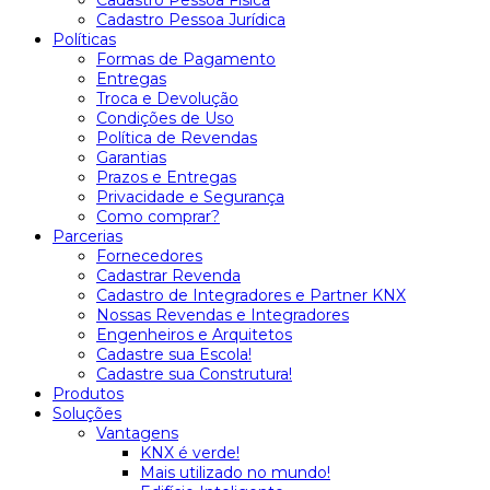
Cadastro Pessoa Física
Cadastro Pessoa Jurídica
Políticas
Formas de Pagamento
Entregas
Troca e Devolução
Condições de Uso
Política de Revendas
Garantias
Prazos e Entregas
Privacidade e Segurança
Como comprar?
Parcerias
Fornecedores
Cadastrar Revenda
Cadastro de Integradores e Partner KNX
Nossas Revendas e Integradores
Engenheiros e Arquitetos
Cadastre sua Escola!
Cadastre sua Construtura!
Produtos
Soluções
Vantagens
KNX é verde!
Mais utilizado no mundo!