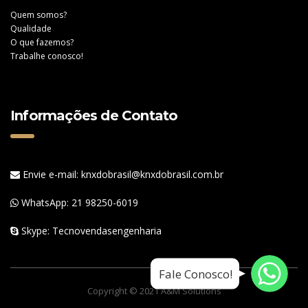
Quem somos?
Qualidade
O que fazemos?
Trabalhe conosco!
Informações de Contato
Envie e-mail: knxdobrasil@knxdobrasil.com.br
WhatsApp:
21 98250-6019
Skype: Tecnovendasengenharia
WhatsApp
WhatsApp
Fale Conosco!
WhatsApp
Copyright © 2021 A&M Solutions