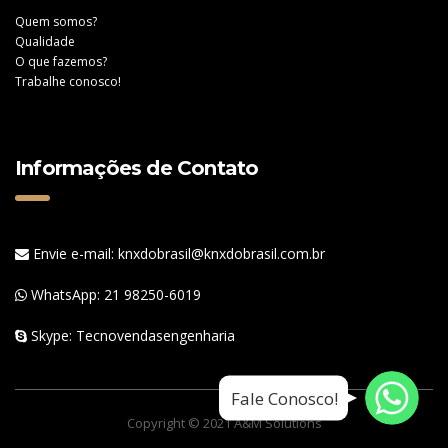
Quem somos?
Qualidade
O que fazemos?
Trabalhe conosco!
Informações de Contato
Envie e-mail: knxdobrasil@knxdobrasil.com.br
WhatsApp:
21 98250-6019
Skype: Tecnovendasengenharia
WhatsApp
WhatsApp
Fale Conosco!
WhatsApp
Copyright © 2021 A&M Solutions