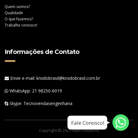
Quem somos?
Qualidade
O que fazemos?
Trabalhe conosco!
Informações de Contato
Envie e-mail: knxdobrasil@knxdobrasil.com.br
WhatsApp:
21 98250-6019
Skype: Tecnovendasengenharia
WhatsApp
WhatsApp
Fale Conosco!
WhatsApp
Copyright © 2021 A&M Solutions